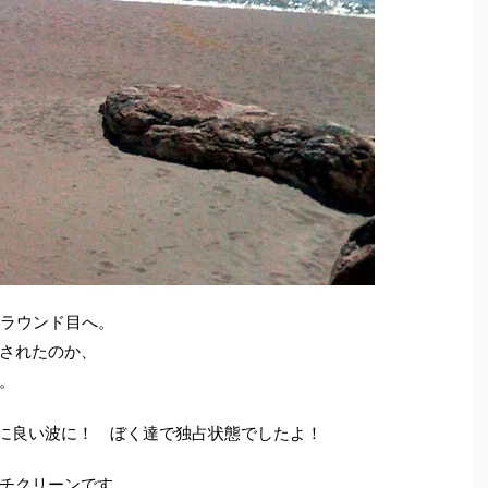
2ラウンド目へ。
されたのか、
。
に良い波に！ ぼく達で独占状態でしたよ！
チクリーンです。