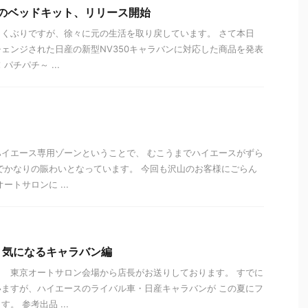
ンのベッドキット、リリース開始
くぶりですが、徐々に元の生活を取り戻しています。 さて本日
ェンジされた日産の新型NV350キャラバンに対応した商品を発表
パチパチ～ ...
イエース専用ゾーンということで、 むこうまでハイエースがずら
でかなりの賑わいとなっています。 今回も沢山のお客様にごらん
ートサロンに ...
 気になるキャラバン編
 東京オートサロン会場から店長がお送りしております。 すでに
ますが、ハイエースのライバル車・日産キャラバンが この夏にフ
。 参考出品 ...