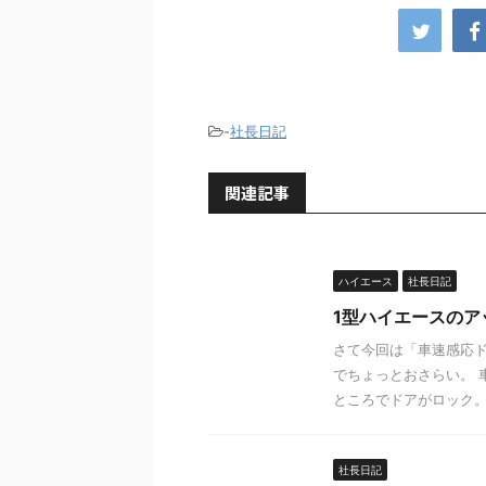
-
社長日記
関連記事
ハイエース
社長日記
1型ハイエースの
さて今回は「車速感応ド
でちょっとおさらい。 
ところでドアがロック。停
社長日記