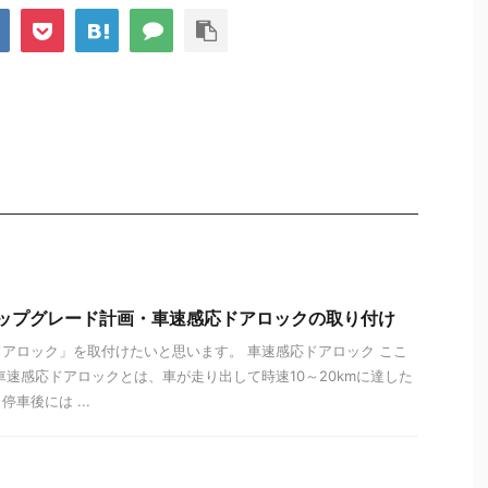
アップグレード計画・車速感応ドアロックの取り付け
アロック」を取付けたいと思います。 車速感応ドアロック ここ
車速感応ドアロックとは、車が走り出して時速10～20kmに達した
車後には ...