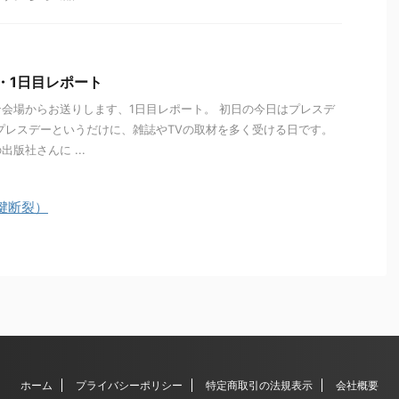
6・1日目レポート
会場からお送りします、1日目レポート。 初日の今日はプレスデ
プレスデーというだけに、雑誌やTVの取材を多く受ける日です。
版社さんに ...
腱断裂）
ホーム
プライバシーポリシー
特定商取引の法規表示
会社概要