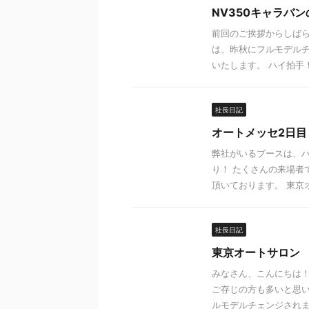
NV350キャラバ
前回のご挨拶からしばら
は、昨秋にフルモデルチ
いたします。 ハイ拍手！
社長日記
オートメッセ2日目
弊社がいるブースは、ハ
り！ たくさんの来場者
頂いております。 東京オ
社長日記
東京オートサロン
みなさん、こんにちは！
ご存じの方も多いと思い
ルモデルチェンジされます