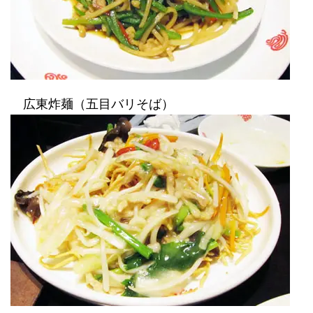
広東炸麺（五目バリそば）