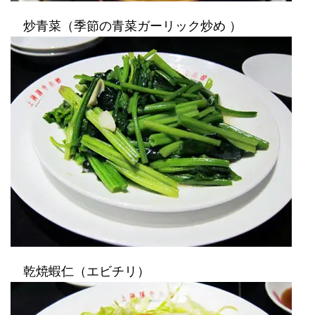
炒青菜（季節の青菜ガーリック炒め ）
乾焼蝦仁（エビチリ）